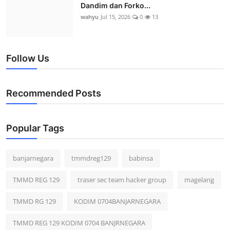
Dandim dan Forko...
wahyu
Jul 15, 2026
0
13
Follow Us
Recommended Posts
Popular Tags
banjarnegara
tmmdreg129
babinsa
TMMD REG 129
traser sec team hacker group
magelang
TMMD RG 129
KODIM 0704BANJARNEGARA
TMMD REG 129 KODIM 0704 BANJRNEGARA