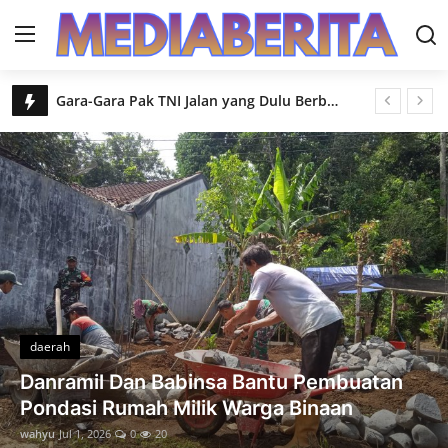
Gara-Gara Pak TNI Jalan yang Dulu Berbahaya Kini Jadi Harapan Baru
Login
Register
Saling Bahu Membahu Semangat Gotong Royong Hidupkan TMMD di Gumelem Kulon
Pak Waryo Bersyukur TMMD Wujudkan Harapan Lama Warga Gumelem Kulon
Home
Tak Ada yang Berpangku Tangan Warga Gumelem Kulon Berbagi Tugas Demi Sukseskan TMMD
daerah
TNI Polri dan Warga Gumelem Kulon Bersatu Jalan Impian Terus Dibangun
Perkuat Bekisting Pak Madrohim Pastikan Cor Beton TMMD Tetap Kokoh
Gallery
Tangan Terampil Tukang Bentuk Bekisting Plat Beton TMMD Siap Dicor
Contact
Di Tengah TMMD Serka Suwondo Turun ke Sawah Bantu Warga Panen Padi
TMMD Reguler ke-129 Hadirkan Rasa Aman ke Sekolah
daerah
Rumah Pak Toid Kian Layak Huni Pemasangan Keramik Jadi Tanda RTLH Hampir Rampung
Babinsa Koramil 13 Banjarmangu Sigap
Sekdes Dampingi Pengukuran Pastikan Hasil TMMD Sesuai Standar
Bantu Warga Bangun RTLH
TMMD Reguler ke-129 Pak RW Sakum Setia Dampingi Pembangunan Desa
wahyu
Jul 2, 2026
0
16