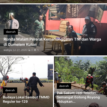
Sepiring Nasi dari Pak Ha Penyemangat Satgas TMMD di Tengah Terik Matahari
Kompak Isi Molen Warga dan Satgas Berpacu Wujudkan Jalan Impian Desa
Semangat Satgas Tak Surut Demi Rampungkan TMMD
Dua Orang Satu Angkong Kekompakan Warga Taklukkan Tanjakan di Lokasi TMMD
Sentuhan Akhir di Permukaan Beton Ketelitian Samsi Menentukan Kualitas Jalan TMMD
daerah
Talud Pertama Rampung Langkah Nyata TMMD Lindungi Jalan Desa
Ronda Malam Pererat Kemanunggalan TNI dan Warga
di Gumelem Kulon
Tak Sekadar Mengawasi Wondo Menjaga Mimpi Warga di Setiap Meter Jalan TMMD
wahyu
Jul 27, 2026
0
5
Setumpuk Batu Sejuta Harapan Perjuangan Mbah Sariem untuk Jalan Impian Desa
daerah
daerah
Pak Sakum Jadi Teladan
Budaya Lokal Sambut TMMD
Semangat Gotong Royong
Reguler ke-129
Hidupkan...