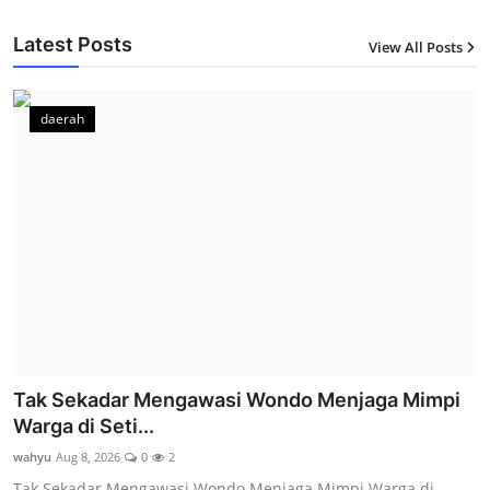
Latest Posts
View All Posts
12
daerah
Tak Sekadar Mengawasi Wondo Menjaga Mimpi
Warga di Seti...
wahyu
Aug 8, 2026
0
2
Tak Sekadar Mengawasi Wondo Menjaga Mimpi Warga di