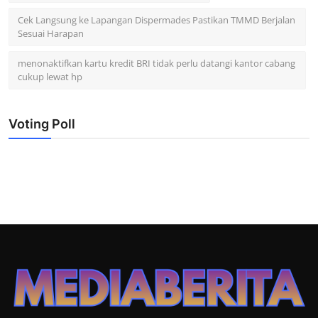
Cek Langsung ke Lapangan Dispermades Pastikan TMMD Berjalan
Sesuai Harapan
menonaktifkan kartu kredit BRI tidak perlu datangi kantor cabang
cukup lewat hp
Voting Poll